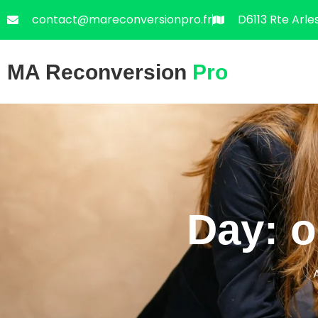
contact@mareconversionpro.fr
D6113 Rte Arle
MA Reconversion
Pro
Day: o