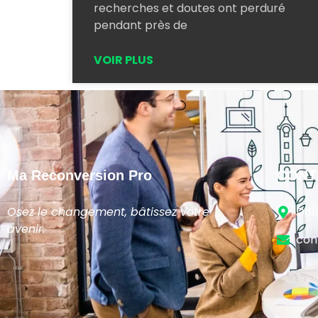
recherches et doutes ont perduré
pendant près de
VOIR PLUS
Ma Reconversion Pro
CONT
Osez le changement, bâtissez votre
D61
avenir.
con