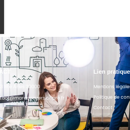
ACT
Lien pratique
13 Rte Arles 30000
Mentions légale
Politique de conf
tact@mareconversionpro.fr
Contact