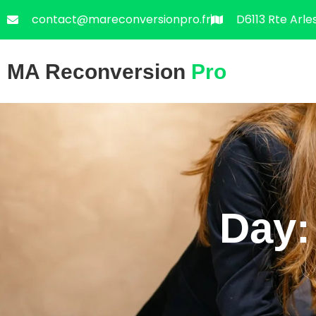
contact@mareconversionpro.fr
D6113 Rte Arle
MA Reconversion
Pro
Day: 