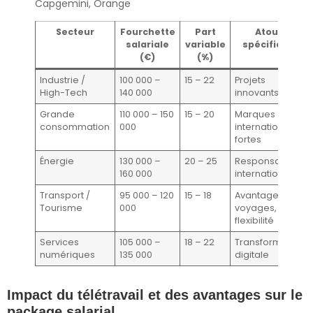
Capgemini, Orange
Secteur
Fourchette
Part
Atouts
salariale
variable
spécifiques
(€)
(%)
Industrie /
100 000 –
15 – 22
Projets
High-Tech
140 000
innovants, R&D
Grande
110 000 – 150
15 – 20
Marques
consommation
000
internationales
fortes
Énergie
130 000 –
20 – 25
Responsabilités
160 000
internationales
Transport /
95 000 – 120
15 – 18
Avantages
Tourisme
000
voyages,
flexibilité
Services
105 000 –
18 – 22
Transformation
numériques
135 000
digitale
Impact du télétravail et des avantages sur le
package salarial