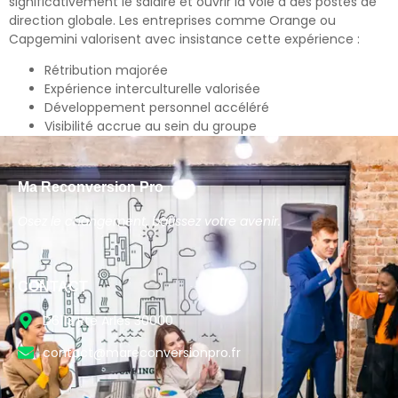
significativement le salaire et ouvrir la voie à des postes de
direction globale. Les entreprises comme Orange ou
Capgemini valorisent avec insistance cette expérience :
Rétribution majorée
Expérience interculturelle valorisée
Développement personnel accéléré
Visibilité accrue au sein du groupe
Ma Reconversion Pro
Osez le changement, bâtissez votre avenir.
CONTACT
D6113 Rte Arles 30000
contact@mareconversionpro.fr