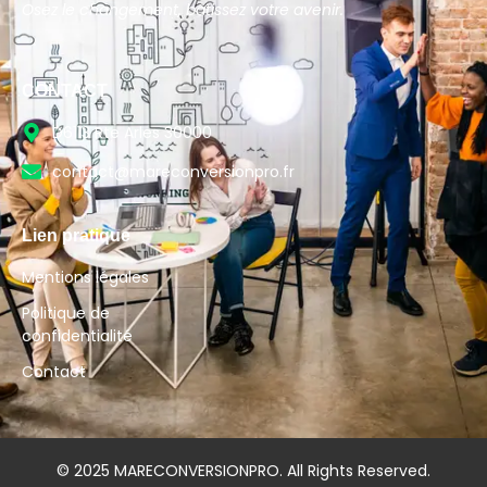
Osez le changement, bâtissez votre avenir.
CONTACT
D6113 Rte Arles 30000
contact@mareconversionpro.fr
Lien pratique
Mentions légales
Politique de
confidentialité
Contact
© 2025 MARECONVERSIONPRO. All Rights Reserved.