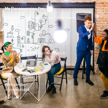
Ma Reconversion Pro
Osez le changement, bâtissez votre avenir.
CONTACT
D6113 Rte Arles 30000
contact@mareconversionpro.fr
Lien pratique
Mentions légales
Politique de
confidentialité
Contact