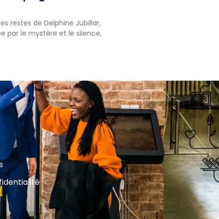
es restes de Delphine Jubillar,
e par le mystère et le silence,
s
identialité