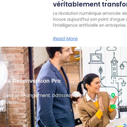
véritablement transf
La révolution numérique amorcée dep
trouve aujourd’hui son point d’orgue
l’intelligence artificielle en entreprise.
Read More
Ma Reconversion Pro
CONT
Osez le changement, bâtissez votre
D61
avenir.
con