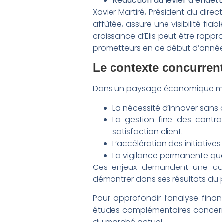
Réduction du levier d’endet
Xavier Martiré, Président du dir
affûtée, assure une visibilité fia
croissance d’Elis peut être rapp
prometteurs en ce début d’année,
Le contexte concurrent
Dans un paysage économique marqué
La nécessité d’innover sans
La gestion fine des contra
satisfaction client.
L’accélération des initiative
La vigilance permanente qua
Ces enjeux demandent une capa
démontrer dans ses résultats du p
Pour approfondir l’analyse fina
études complémentaires conce
du marché actuel.