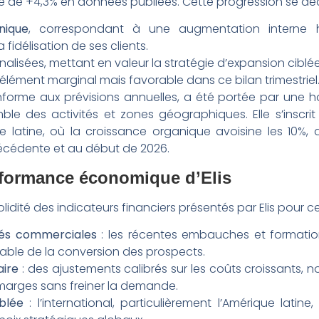
le de +4,3% en données publiées. Cette progression se déc
nique
, correspondant à une augmentation interne ha
fidélisation de ses clients.
inalisées, mettant en valeur la stratégie d’expansion ciblée 
 élément marginal mais favorable dans ce bilan trimestriel
forme aux prévisions annuelles, a été portée par une 
ble des activités et zones géographiques. Elle s’insc
e latine, où la croissance organique avoisine les 10%,
écédente et au début de 2026.
erformance économique d’Elis
lidité des indicateurs financiers présentés par Elis pour ce
és commerciales
: les récentes embauches et formatio
able de la conversion des prospects.
aire
: des ajustements calibrés sur les coûts croissants, 
 marges sans freiner la demande.
blée
: l’international, particulièrement l’Amérique latine