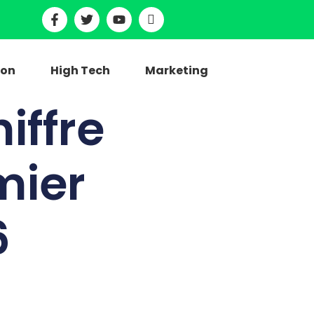
ion
High Tech
Marketing
iffre
mier
6