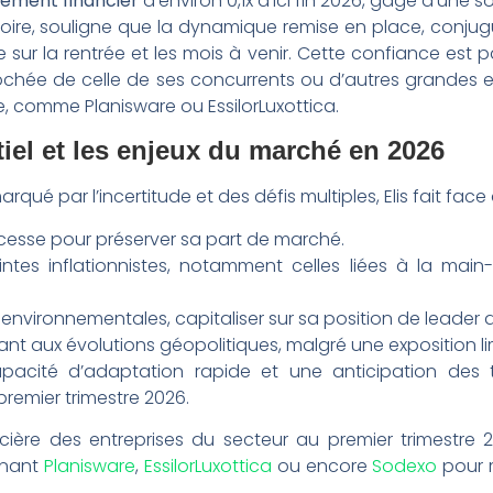
tement financier
d’environ 0,1x d’ici fin 2026, gage d’une s
ectoire, souligne que la dynamique remise en place, conj
ble sur la rentrée et les mois à venir. Cette confiance est
rochée de celle de ses concurrents ou d’autres grandes en
 comme Planisware ou EssilorLuxottica.
iel et les enjeux du marché en 2026
 par l’incertitude et des défis multiples, Elis fait face 
 cesse pour préserver sa part de marché.
intes inflationnistes, notamment celles liées à la mai
s environnementales, capitaliser sur sa position de leader d
nt aux évolutions géopolitiques, malgré une exposition li
cité d’adaptation rapide et une anticipation des te
remier trimestre 2026.
ncière des entreprises du secteur au premier trimestre
rnant
Planisware
,
EssilorLuxottica
ou encore
Sodexo
pour 