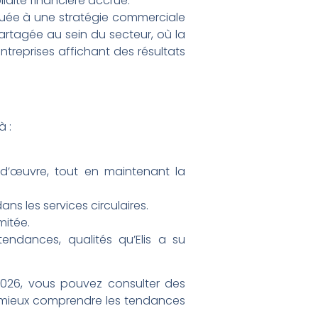
olidité financière accrue.
uguée à une stratégie commerciale
 partagée au sein du secteur, où la
treprises affichant des résultats
à :
n-d’œuvre, tout en maintenant la
ans les services circulaires.
mitée.
ndances, qualités qu’Elis a su
 2026, vous pouvez consulter des
mieux comprendre les tendances