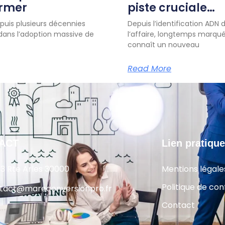
ormer
piste cruciale…
uis plusieurs décennies
Depuis l’identification ADN d
 dans l’adoption massive de
l’affaire, longtemps marqué
connaît un nouveau
Read More
ACT
Lien pratique
13 Rte Arles 30000
Mentions légale
Politique de conf
tact@mareconversionpro.fr
Contact