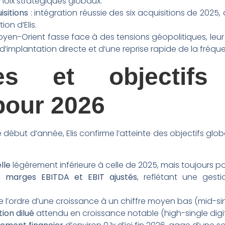
hoix stratégiques globaux.
isitions
: intégration réussie des six acquisitions de 2025
ion d’Elis.
oyen-Orient fasse face à des tensions géopolitiques, leur im
d’implantation directe et d’une reprise rapide de la fréque
ves et objectifs 
pour 2026
e début d’année, Elis confirme l’atteinte des objectifs glob
lle
légèrement inférieure à celle de 2025, mais toujours pos
 marges EBITDA et EBIT ajustés
, reflétant une gest
 l’ordre d’une croissance à un chiffre moyen bas (mid-sing
ion dilué
attendu en croissance notable (high-single digit