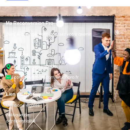
Ma Reconversion Pro
Osez le changement, bâtissez votre avenir.
CONTACT
D6113 Rte Arles 30000
contact@mareconversionpro.fr
Lien pratique
Mentions légales
Politique de
confidentialité