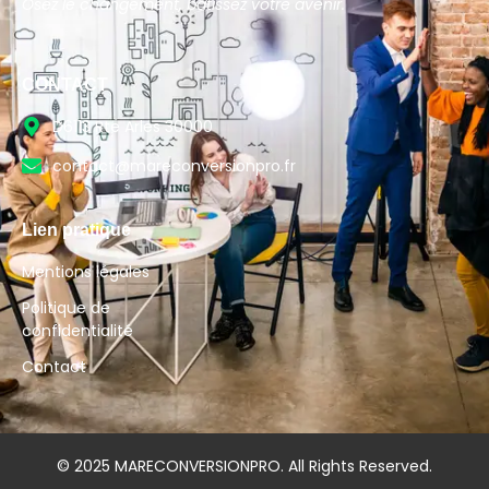
Osez le changement, bâtissez votre avenir.
CONTACT
D6113 Rte Arles 30000
contact@mareconversionpro.fr
Lien pratique
Mentions légales
Politique de
confidentialité
Contact
© 2025 MARECONVERSIONPRO. All Rights Reserved.