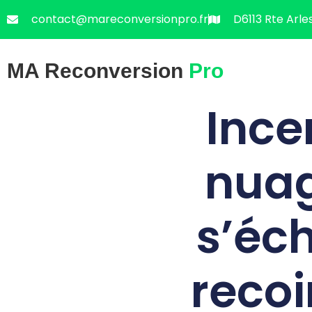
contact@mareconversionpro.fr
D6113 Rte Arle
MA Reconversion
Pro
Ince
nuag
s’éc
recoi