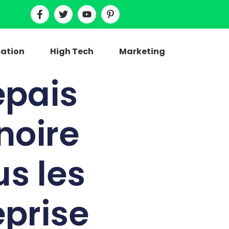
ation
High Tech
Marketing
épais
noire
s les
eprise