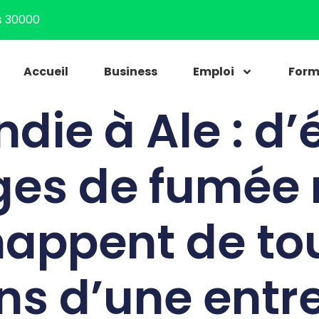
s 30000
Accueil
Business
Emploi
Form
ndie à Ale : d’
es de fumée 
happent de tou
ns d’une entr