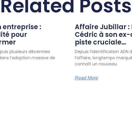
Related Posts
n entreprise :
Affaire Jubillar :
lité pour
Cédric à son ex
ormer
piste cruciale…
uis plusieurs décennies
Depuis l’identification ADN d
 dans l’adoption massive de
l’affaire, longtemps marqué
connaît un nouveau
Read More
ACT
Lien pratique