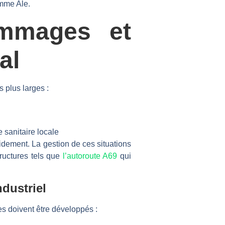
omme Ale.
mmages et
al
 plus larges :
 sanitaire locale
idement. La gestion de ces situations
tructures tels que
l’autoroute A69
qui
dustriel
s doivent être développés :