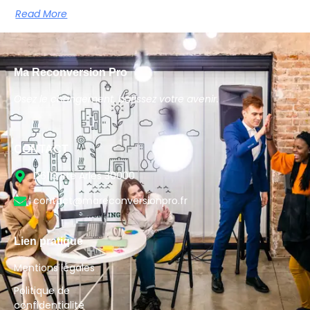
Read More
Ma Reconversion Pro
Osez le changement, bâtissez votre avenir.
CONTACT
D6113 Rte Arles 30000
contact@mareconversionpro.fr
Lien pratique
Mentions légales
Politique de
confidentialité