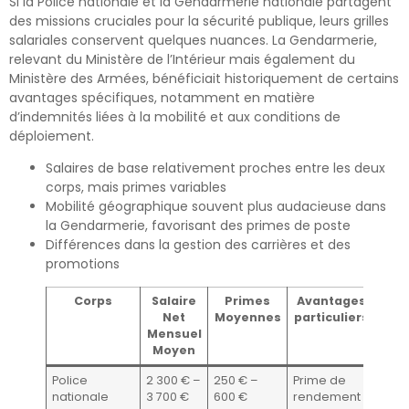
Si la Police nationale et la Gendarmerie nationale partagent
des missions cruciales pour la sécurité publique, leurs grilles
salariales conservent quelques nuances. La Gendarmerie,
relevant du Ministère de l’Intérieur mais également du
Ministère des Armées, bénéficiait historiquement de certains
avantages spécifiques, notamment en matière
d’indemnités liées à la mobilité et aux conditions de
déploiement.
Salaires de base relativement proches entre les deux
corps, mais primes variables
Mobilité géographique souvent plus audacieuse dans
la Gendarmerie, favorisant des primes de poste
Différences dans la gestion des carrières et des
promotions
Corps
Salaire
Primes
Avantages
Net
Moyennes
particuliers
Mensuel
Moyen
Police
2 300 € –
250 € –
Prime de
nationale
3 700 €
600 €
rendement