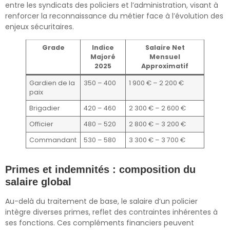
entre les syndicats des policiers et l’administration, visant à
renforcer la reconnaissance du métier face à l’évolution des
enjeux sécuritaires.
Grade
Indice
Salaire Net
Majoré
Mensuel
2025
Approximatif
Gardien de la
350 – 400
1 900 € – 2 200 €
paix
Brigadier
420 – 460
2 300 € – 2 600 €
Officier
480 – 520
2 800 € – 3 200 €
Commandant
530 – 580
3 300 € – 3 700 €
Primes et indemnités : composition du
salaire global
Au-delà du traitement de base, le salaire d’un policier
intègre diverses primes, reflet des contraintes inhérentes à
ses fonctions. Ces compléments financiers peuvent