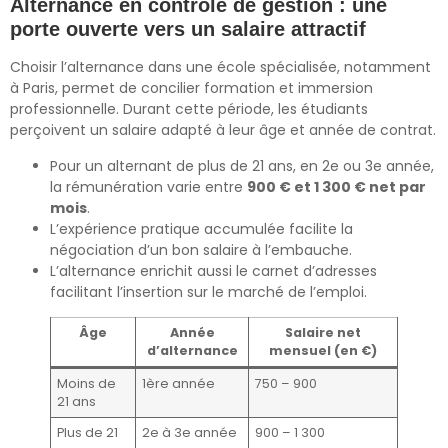
Alternance en contrôle de gestion : une
porte ouverte vers un salaire attractif
Choisir l’alternance dans une école spécialisée, notamment
à Paris, permet de concilier formation et immersion
professionnelle. Durant cette période, les étudiants
perçoivent un salaire adapté à leur âge et année de contrat.
Pour un alternant de plus de 21 ans, en 2e ou 3e année,
la rémunération varie entre
900 € et 1 300 € net par
mois
.
L’expérience pratique accumulée facilite la
négociation d’un bon salaire à l’embauche.
L’alternance enrichit aussi le carnet d’adresses
facilitant l’insertion sur le marché de l’emploi.
Âge
Année
Salaire net
d’alternance
mensuel (en €)
Moins de
1ère année
750 – 900
21 ans
Plus de 21
2e à 3e année
900 – 1 300