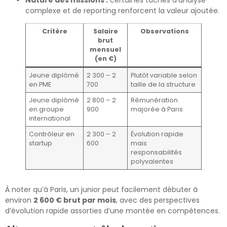
complexe et de reporting renforcent la valeur ajoutée.
Critère
Salaire
Observations
brut
mensuel
(en €)
Jeune diplômé
2 300 – 2
Plutôt variable selon
en PME
700
taille de la structure
Jeune diplômé
2 800 – 2
Rémunération
en groupe
900
majorée à Paris
international
Contrôleur en
2 300 – 2
Évolution rapide
startup
600
mais
responsabilités
polyvalentes
À noter qu’à Paris, un junior peut facilement débuter à
environ
2 600 € brut par mois
, avec des perspectives
d’évolution rapide assorties d’une montée en compétences.