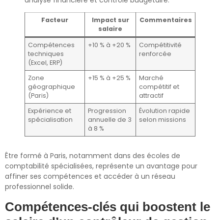
analyse financière et contrôle budgétaire.
Facteur
Impact sur
Commentaires
salaire
Compétences
+10 % à +20 %
Compétitivité
techniques
renforcée
(Excel, ERP)
Zone
+15 % à +25 %
Marché
géographique
compétitif et
(Paris)
attractif
Expérience et
Progression
Évolution rapide
spécialisation
annuelle de 3
selon missions
à 8 %
Être formé à Paris, notamment dans des écoles de
comptabilité spécialisées, représente un avantage pour
affiner ses compétences et accéder à un réseau
professionnel solide.
Compétences-clés qui boostent le