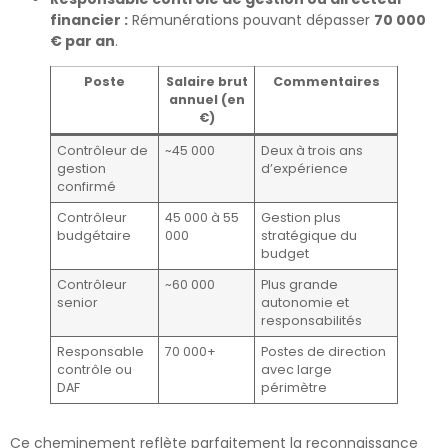
financier :
Rémunérations pouvant dépasser
70 000
€ par an
.
Poste
Salaire brut
Commentaires
annuel (en
€)
Contrôleur de
~45 000
Deux à trois ans
gestion
d’expérience
confirmé
Contrôleur
45 000 à 55
Gestion plus
budgétaire
000
stratégique du
budget
Contrôleur
~60 000
Plus grande
senior
autonomie et
responsabilités
Responsable
70 000+
Postes de direction
contrôle ou
avec large
DAF
périmètre
Ce cheminement reflète parfaitement la reconnaissance