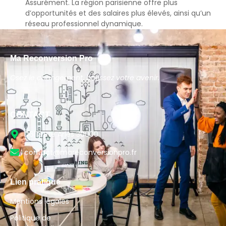
Assurément. La région parisienne offre plus
d’opportunités et des salaires plus élevés, ainsi qu’un
réseau professionnel dynamique.
Ma Reconversion Pro
Osez le changement, bâtissez votre avenir.
CONTACT
D6113 Rte Arles 30000
contact@mareconversionpro.fr
Lien pratique
Mentions légales
Politique de