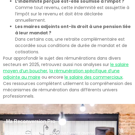
L’indemnité perçue est-elle soumise à l’impôt ?
Comme tout revenu, cette indemnité est assujettie à
l’impôt sur le revenu et doit être déclarée
annuellement.
Les maires adjoints ont-ils droit à une pension liée
à leur mandat ?
Dans certains cas, une retraite complémentaire est
accordée sous conditions de durée de mandat et de
cotisations.
Pour approfondir le sujet des rémunérations dans divers
secteurs en 2025, retrouvez aussi nos analyses sur
le salaire
moyen d’un boucher
,
la rémunération spécifique d’une
adjointe au maire
ou encore
le salaire des commerciaux
.
Ces ressources complètent utilement la compréhension des
mécanismes de rémunération dans différents univers
professionnels.
Ma Reconversion Pro
Osez le changement, bâtissez votre avenir.