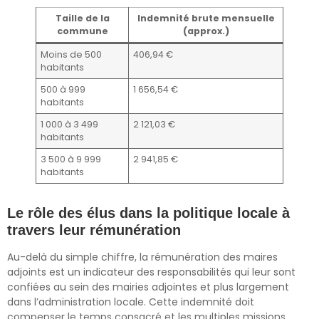
Taille de la
Indemnité brute mensuelle
commune
(approx.)
Moins de 500
406,94 €
habitants
500 à 999
1 656,54 €
habitants
1 000 à 3 499
2 121,03 €
habitants
3 500 à 9 999
2 941,85 €
habitants
Le rôle des élus dans la politique locale à
travers leur rémunération
Au-delà du simple chiffre, la rémunération des maires
adjoints est un indicateur des responsabilités qui leur sont
confiées au sein des mairies adjointes et plus largement
dans l’administration locale. Cette indemnité doit
compenser le temps consacré et les multiples missions