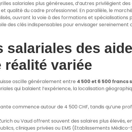
lles salariales plus généreuses, d’autres privilégient des 
 et qualité du cadre professionnel. En parallèle, le march
lisés, ouvrant la voie à des formations et spécialisations
le des clés indispensables pour envisager sereinement cet
s salariales des aid
 réalité variée
 Suisse oscille généralement entre
4 500 et 6 500 francs 
ariales qui balaient l’expérience, la localisation géographi
ante commence autour de 4 500 CHF, tandis qu’une profe
rich ou Vaud offrent souvent des salaires plus élevés, en 
ublics, cliniques privées ou EMS (Établissements Médico-So