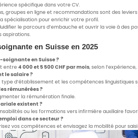
érience spécifique dans votre CV.
ons, groupes en ligne et recommandations sont des leviers
 spécialisation pour enrichir votre profil.
idifier le parcours d’embauche et ouvrir la voie à des 
 aspirations.
 soignante en Suisse en 2025
e-soignante en Suisse ?
nt entre
4 000 et 5 500 CHF par mois
, selon l’expérience,
t le salaire ?
 le type d’établissement et les compétences linguistiques 
les rémunérées ?
ugmenter la rémunération finale.
ariale existent ?
nsabilités ou les formations vers infirmière auxiliaire fav
mploi dans ce secteur ?
risez vos compétences et envisagez la mobilité pour saisir