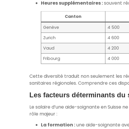
Heures supplémentaires :
souvent rém
Canton
Genève
4 500
Zurich
4 600
Vaud
4 200
Fribourg
4 000
Cette diversité traduit non seulement les ré
sanitaires régionales. Comprendre ces dispa
Les facteurs déterminants du s
Le salaire d’une aide-soignante en Suisse n
rôle majeur :
La formation :
une aide-soignante avec 