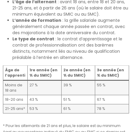
L’âge de l’alternant
: avant 18 ans, entre 18 et 20 ans,
21-25 ans, et à partir de 26 ans (où le salaire doit être au
minimum équivalent au SMIC ou au SMC).
L’année de formation
: la grille salariale augmente
généralement chaque année passée en contrat, avec
des majorations à la date anniversaire du contrat.
Le type de contrat
: le contrat d’apprentissage et le
contrat de professionnalisation ont des barèmes
distincts, notamment liés au niveau de qualification
préalable à l’entrée en alternance.
Âge de
1re année (en
2e année (en
3e année (en
l’apprenti
% du SMIC)
% du SMIC)
% du SMIC)
Moins de
27 %
39 %
55 %
18 ans
18-20 ans
43 %
51 %
67 %
21-25 ans*
53 %
61 %
78 %
* Pour les alternants de 21 ans et plus, le salaire est au minimum
égal au pourcentage indiqué du SMIC ou au SMC si ce dernier est