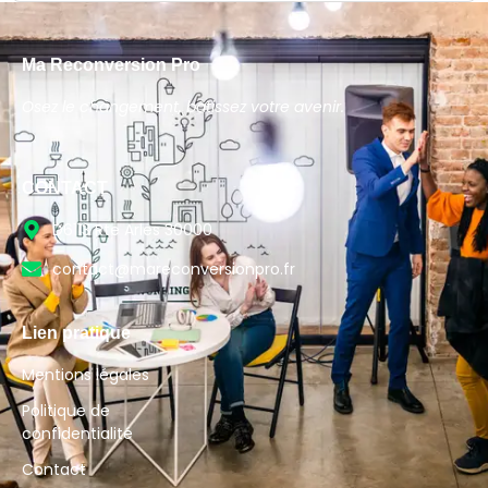
Ma Reconversion Pro
Osez le changement, bâtissez votre avenir.
CONTACT
D6113 Rte Arles 30000
contact@mareconversionpro.fr
Lien pratique
Mentions légales
Politique de
confidentialité
Contact