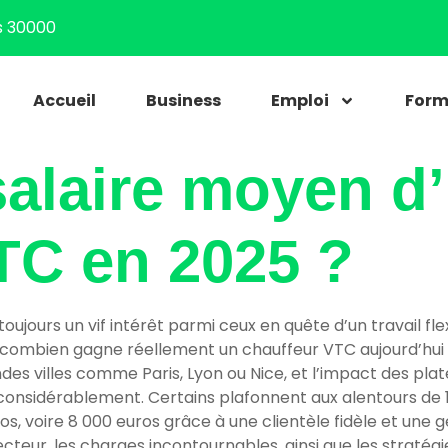
s 30000
Accueil
Business
Emploi
Form
salaire moyen d
TC en 2025 ?
oujours un vif intérêt parmi ceux en quête d’un travail fle
: combien gagne réellement un chauffeur VTC aujourd’hui ? 
ndes villes comme Paris, Lyon ou Nice, et l’impact des pl
 considérablement. Certains plafonnent aux alentours de 
, voire 8 000 euros grâce à une clientèle fidèle et une g
secteur, les charges incontournables, ainsi que les straté