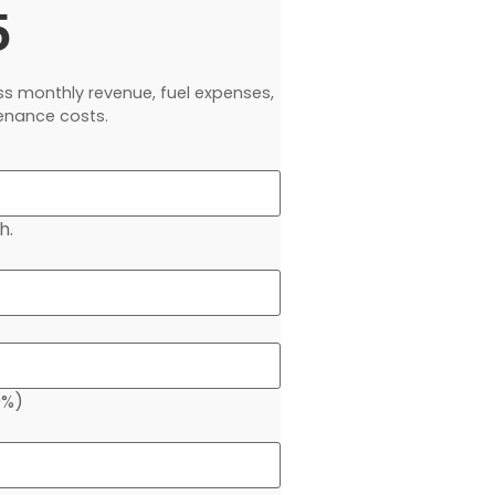
5
s monthly revenue, fuel expenses,
enance costs.
h.
0%)