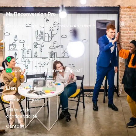
Ma Reconversion Pro
Osez le changement, bâtissez votre avenir.
CONTACT
D6113 Rte Arles 30000
contact@mareconversionpro.fr
Lien pratique
Mentions légales
Politique de
confidentialité
Contact