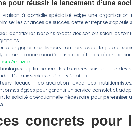
ns pour réussir le lancement d’une socié
livraison à domicile spécialisé exige une organisatio
iser les chances de succès, cette entreprise s’appuie sur 
e :
identifier les besoins exacts des seniors selon les terr
gionales.
ler à engager des livreurs familiers avec le public sen
nel, comme recommandé dans des études récentes sur le
ivreurs Amazon
.
hnologies :
optimisation des tournées, suivi qualité de
adaptée aux seniors et à leurs familles.
teurs locaux :
collaboration avec des nutritionnistes
rsonnes âgées pour garantir un service complet et adap
t la solidité opérationnelle nécessaire pour pérenniser u
ts.
ces concrets pour l