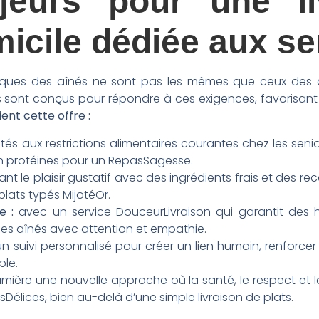
jeurs pour une li
icile dédiée aux se
ratiques des aînés ne sont pas les mêmes que ceux des 
as sont conçus pour répondre à ces exigences, favorisant ai
ient cette offre :
s aux restrictions alimentaires courantes chez les senio
 en protéines pour un RepasSagesse.
nt le plaisir gustatif avec des ingrédients frais et des re
plats typés MijotéOr.
e :
avec un service DouceurLivraison qui garantit des ho
s aînés avec attention et empathie.
n suivi personnalisé pour créer un lien humain, renforcer 
ble.
mière une nouvelle approche où la santé, le respect et l
ésDélices, bien au-delà d’une simple livraison de plats.