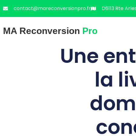
contact@mareconversionpro.fr
D6113 Rte Arle
MA Reconversion
Pro
Une ent
la l
domi
con