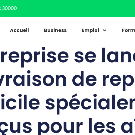
s 30000
Accueil
Business
Emploi
Form
reprise se la
ivraison de re
cile spécial
çus pour les a