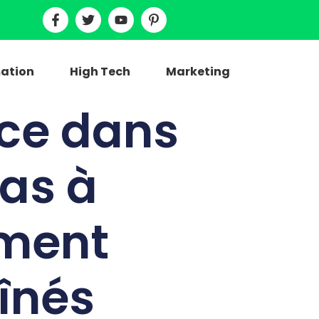
ation
High Tech
Marketing
nce dans
pas à
ement
înés