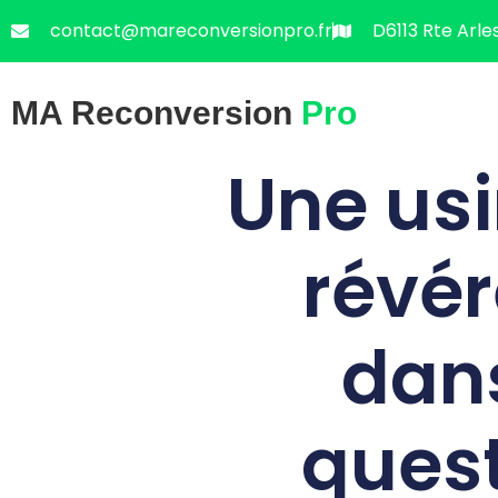
contact@mareconversionpro.fr
D6113 Rte Arle
MA Reconversion
Pro
Une usi
révér
dans
quest