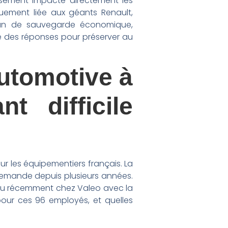
rsement impacte directement les
iquement liée aux géants Renault,
 plan de sauvegarde économique,
e des réponses pour préserver au
utomotive à
t difficile
ur les équipementiers français. La
a demande depuis plusieurs années.
a vu récemment chez Valeo avec la
pour ces 96 employés, et quelles