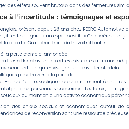
er des effets souvent brutaux dans des fermetures similai
ce à l’incertitude : témoignages et espo
Langlais, présent depuis 28 ans chez RESRG Automotive 
 il tente de garder un esprit positif : « On espère que ça
la retraite. On recherchera du travail s’il faut. »
à la perte d’emploi annoncée
u travail local
avec des offres existantes mais une adap
rue
pour certains qui envisagent de travailler plus loin
llègues pour traverser la période
e-France Delaire, souligne que contrairement à d’autres fe
utal pour les personnels concernés. Toutefois, la fragi
 soucieux du maintien d’une activité économique pérenne
sion des enjeux sociaux et économiques autour de c
 tendances de reconversion sont une ressource précieuse