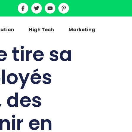
ation
High Tech
Marketing
 tire sa
ployés
, des
nir en