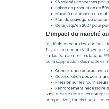
96 salariés concernés
par la
Baisse de production de 50
Marché automobile en muta
Plan de sauvegarde écono
Délai jusqu’en 2027
pour per
L’impact du marché au
Le déplacement des chaînes de
Toyota ou encore Volkswagen ve
sur les équipementiers locaux. R
où la suppression des modèles fran
Concurrence accrue
avec d
Détérioration des comman
Pression sur les fournisseurs
Renforcement nécessaire
d
Face à cette réalité, les entrepr
compétitives, tandis que le secteu