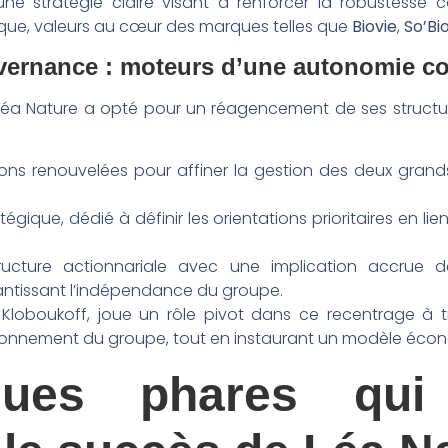
une stratégie claire visant à renforcer la robustesse
que, valeurs au cœur des marques telles que
Biovie
,
So’Bio
vernance : moteurs d’une autonomie c
 Léa Nature a opté pour un réagencement de ses struct
ons renouvelées pour affiner la gestion des deux grands 
atégique, dédié à définir les orientations prioritaires en 
ructure actionnariale avec une implication accrue
antissant l’indépendance du groupe.
Kloboukoff, joue un rôle pivot dans ce recentrage à tr
ctionnement du groupe, tout en instaurant un modèle écono
ues phares qui 