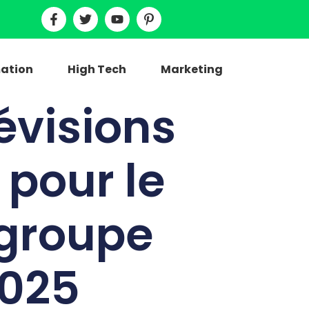
ation
High Tech
Marketing
évisions
 pour le
 groupe
2025