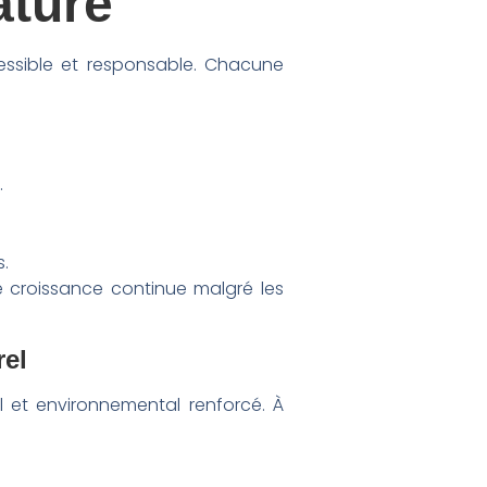
ature
cessible et responsable. Chacune
.
s.
e croissance continue malgré les
rel
l et environnemental renforcé. À