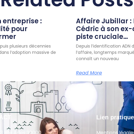
n entreprise :
Affaire Jubillar :
lité pour
Cédric à son ex
ormer
piste cruciale…
uis plusieurs décennies
Depuis l’identification ADN d
 dans l’adoption massive de
l’affaire, longtemps marqué
connaît un nouveau
Read More
ACT
Lien pratique
13 Rte Arles 30000
Mentions légale