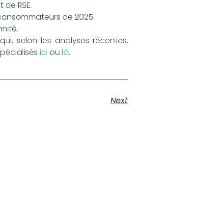
t de RSE.
s consommateurs de 2025.
nité.
ui, selon les analyses récentes,
pécialisés
ici
ou
là
.
Next