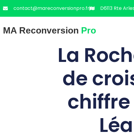
contact@mareconversionpro.fr
D6113 Rte Arle
MA Reconversion
Pro
La Roch
de croi
chiffr
Léa