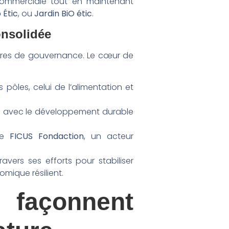
 commerciale tout en maintenant
 Étic
, ou
Jardin BiO étic
.
onsolidée
ures de gouvernance. Le cœur de
pôles, celui de l’alimentation et
lien avec le développement durable
 de
FICUS Fondaction
, un acteur
avers ses efforts pour stabiliser
mique résilient.
façonnent