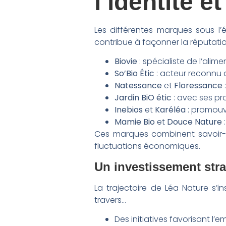
l’identité 
Les différentes marques sous l’
contribue à façonner la réputati
Biovie
: spécialiste de l’ali
So’Bio Étic
: acteur reconnu 
Natessance
et
Floressance
Jardin BiO étic
: avec ses pr
Inebios
et
Karéléa
: promouv
Mamie Bio
et
Douce Nature
:
Ces marques combinent savoir-fa
fluctuations économiques.
Un investissement stra
La trajectoire de Léa Nature s’
travers…
Des initiatives favorisant l’