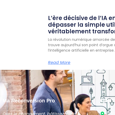
L’ère décisive de l’IA e
dépasser la simple uti
véritablement transf
La révolution numérique amorcée dep
trouve aujourd’hui son point d’orgue
l’intelligence artificielle en entreprise.
Read More
Ma Reconversion Pro
CONT
Osez le changement, bâtissez votre
D61