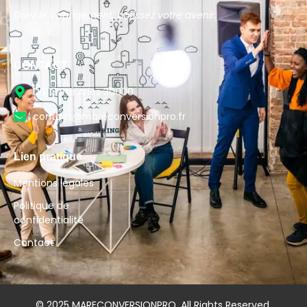
Osez le changement, bâtissez votre avenir.
CONTACT
D6113 Rte Arles 30000
contact@mareconversionpro.fr
Lien pratique
Mentions légales
Politique de
confidentialité
Contact
© 2025 MARECONVERSIONPRO. All Rights Reserved.