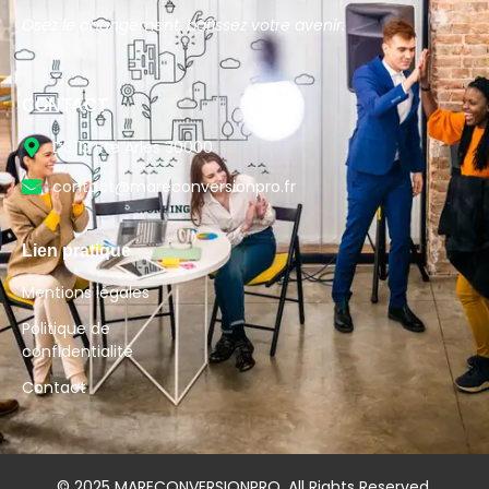
Osez le changement, bâtissez votre avenir.
CONTACT
D6113 Rte Arles 30000
contact@mareconversionpro.fr
Lien pratique
Mentions légales
Politique de
confidentialité
Contact
© 2025 MARECONVERSIONPRO. All Rights Reserved.