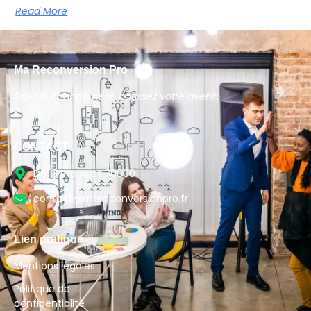
Read More
Ma Reconversion Pro
Osez le changement, bâtissez votre avenir.
CONTACT
D6113 Rte Arles 30000
contact@mareconversionpro.fr
Lien pratique
Mentions légales
Politique de
confidentialité