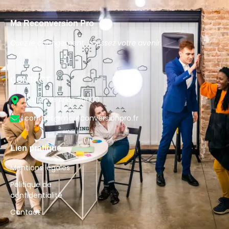
Ma Reconversion Pro
Osez le changement, bâtissez votre avenir.
CONTACT
D6113 Rte Arles 30000
contact@mareconversionpro.fr
Lien pratique
Mentions légales
Politique de
confidentialité
Contact